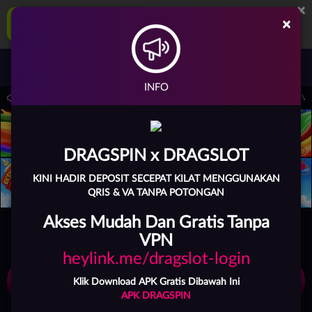
×
DRAGSPIN Aplikasi Mobile
×
UNDUH
Jangan tampilkan lagi hari ini
Masuk
Daftar
INFO
da 30-Jun-2026 dari 15.00.00 sampai 30-Sep-2026 15.00.00. Selama waktu ini, PP V
DRAGSPIN x DRAGSLOT
KINI HADIR DEPOSIT SECEPAT KILAT MENGGUNAKAN
QRIS & VA TANPA POTONGAN
Akses Mudah Dan Gratis Tanpa
VPN
JACKPOT
PLAY
heylink.me/dragslot-login
IDR
12,742,315,510
Klik Download APK Gratis Dibawah Ini
APK DRAGSPIN