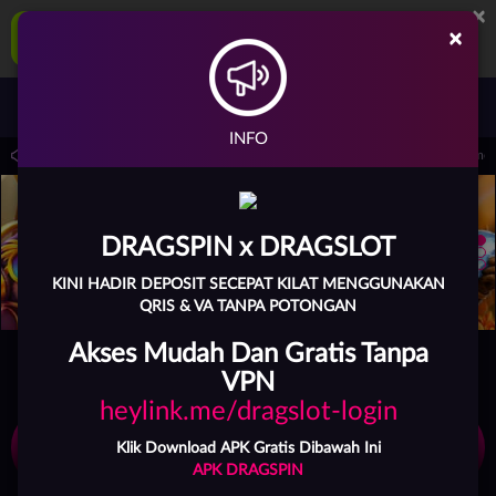
×
DRAGSPIN Aplikasi Mobile
×
UNDUH
Jangan tampilkan lagi hari ini
Masuk
Daftar
INFO
 sampai 15.00.00. Selama waktu ini, CQ9 permainan tidak akan tersedia. Kami memo
DRAGSPIN x DRAGSLOT
KINI HADIR DEPOSIT SECEPAT KILAT MENGGUNAKAN
QRIS & VA TANPA POTONGAN
Akses Mudah Dan Gratis Tanpa
VPN
JACKPOT
PLAY
heylink.me/dragslot-login
IDR
12,733,388,957
Klik Download APK Gratis Dibawah Ini
APK DRAGSPIN