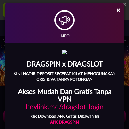
×
DRAGSPIN Aplikasi Mobile
×
UNDUH
Jangan tampilkan lagi hari ini
Masuk
Daftar
INFO
8 sampai 22.00.00. Selama waktu ini, CQ9 permainan tidak akan tersedia. Kami me
DRAGSPIN x DRAGSLOT
KINI HADIR DEPOSIT SECEPAT KILAT MENGGUNAKAN
QRIS & VA TANPA POTONGAN
Akses Mudah Dan Gratis Tanpa
VPN
JACKPOT
PLAY
heylink.me/dragslot-login
IDR
12,738,584,842
Klik Download APK Gratis Dibawah Ini
APK DRAGSPIN