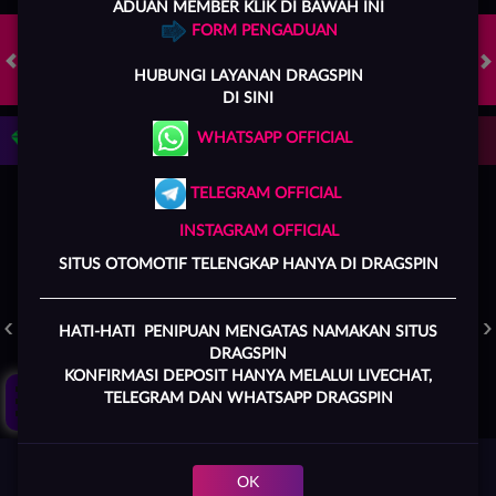
ADUAN MEMBER KLIK DI BAWAH INI
FORM PENGADUAN
HUBUNGI
LAYANAN DRAGSPIN
HOT GAMES
SLOTS
LIVE CASINO
RACE
TOGEL
OL
DI SINI
WHATSAPP OFFICIAL
Game Populer
TELEGRAM OFFICIAL
INSTAGRAM OFFICIAL
SITUS OTOMOTIF TELENGKAP HANYA DI DRAGSPIN
GATES OF OLYMPUS POP
TREASURES OF AZTEC
NEZHA 2
HATI-HATI PENIPUAN MENGATAS NAMAKAN SITUS
Click Aku !
DRAGSPIN
KONFIRMASI DEPOSIT HANYA MELALUI LIVECHAT,
TELEGRAM DAN WHATSAPP DRAGSPIN
WUKONG - BLACK SCATTER
SWEET BONANZA 2500
GATES OF OLYMPUS 1000
OK
Beranda
Promosi
Masuk
Hub. Kami
Akun Saya