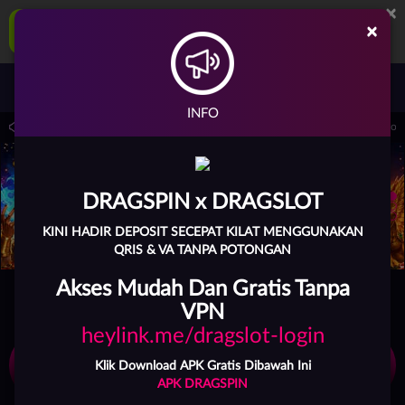
×
DRAGSPIN Aplikasi Mobile
×
UNDUH
Jangan tampilkan lagi hari ini
Masuk
Daftar
INFO
-2026 dari 15.00.00 sampai 30-Sep-2026 15.00.00. Selama waktu ini, PP Virtual Spo
DRAGSPIN x DRAGSLOT
KINI HADIR DEPOSIT SECEPAT KILAT MENGGUNAKAN
QRIS & VA TANPA POTONGAN
Akses Mudah Dan Gratis Tanpa
VPN
JACKPOT
PLAY
heylink.me/dragslot-login
IDR
12,695,336,967
Klik Download APK Gratis Dibawah Ini
APK DRAGSPIN