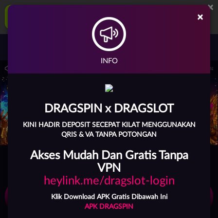
×
DRAGSPIN Aplikasi Mobile
×
UNDUH
Jangan tampilkan lagi hari ini
Masuk
Daftar
INFO
i 15.00.00 sampai 30-Sep-2026 15.00.00. Selama waktu ini, PP Virtual Sports perm
DRAGSPIN x DRAGSLOT
KINI HADIR DEPOSIT SECEPAT KILAT MENGGUNAKAN
QRIS & VA TANPA POTONGAN
Akses Mudah Dan Gratis Tanpa
VPN
JACKPOT
PLAY
heylink.me/dragslot-login
IDR
12,673,944,777
Klik Download APK Gratis Dibawah Ini
APK DRAGSPIN