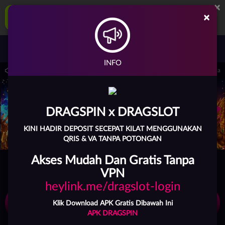
×
DRAGSPIN Aplikasi Mobile
×
UNDUH
Jangan tampilkan lagi hari ini
Masuk
Daftar
INFO
5.00.00 sampai 30-Sep-2026 15.00.00. Selama waktu ini, PP Virtual Sports permaina
DRAGSPIN x DRAGSLOT
KINI HADIR DEPOSIT SECEPAT KILAT MENGGUNAKAN
QRIS & VA TANPA POTONGAN
Akses Mudah Dan Gratis Tanpa
VPN
JACKPOT
PLAY
heylink.me/dragslot-login
IDR
12,678,764,476
Klik Download APK Gratis Dibawah Ini
APK DRAGSPIN