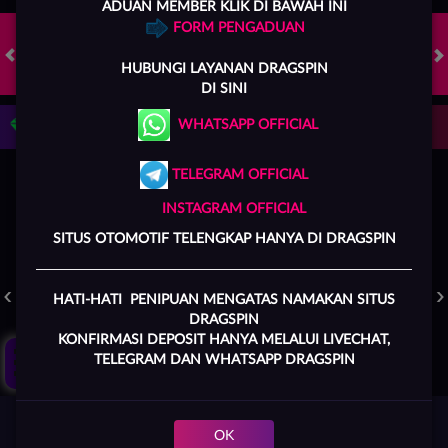
ADUAN MEMBER KLIK DI BAWAH INI
FORM PENGADUAN
HUBUNGI
LAYANAN DRAGSPIN
HOT GAMES
SLOTS
LIVE CASINO
RACE
TOGEL
OL
DI SINI
WHATSAPP OFFICIAL
Game Populer
TELEGRAM OFFICIAL
INSTAGRAM OFFICIAL
SITUS OTOMOTIF TELENGKAP HANYA DI DRAGSPIN
GATES OF OLYMPUS POP
TREASURES OF AZTEC
GOYANG GAIB
HATI-HATI PENIPUAN MENGATAS NAMAKAN SITUS
Click Aku !
DRAGSPIN
KONFIRMASI DEPOSIT HANYA MELALUI LIVECHAT,
TELEGRAM DAN WHATSAPP DRAGSPIN
WUKONG - BLACK SCATTER
DJ BOOM BOOM
POKER WIN
OK
Beranda
Promosi
Masuk
Hub. Kami
Akun Saya