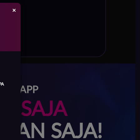
×
PA
PIN APP
A SAJA
PAN SAJA!