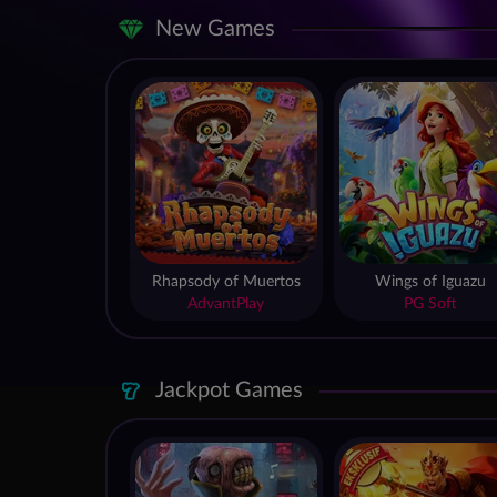
New Games
Rhapsody of Muertos
Wings of Iguazu
AdvantPlay
PG Soft
Jackpot Games