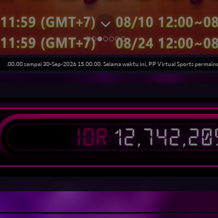
sampai 30-Sep-2026 15.00.00. Selama waktu ini, PP Virtual Sports permainan tidak 
IDR
12,742,20