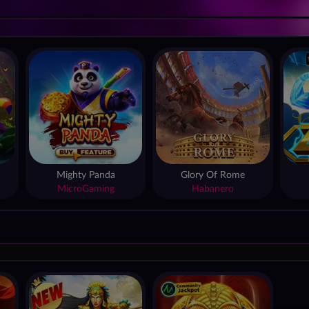
Mighty Panda
Glory Of Rome
MicroGaming
Habanero