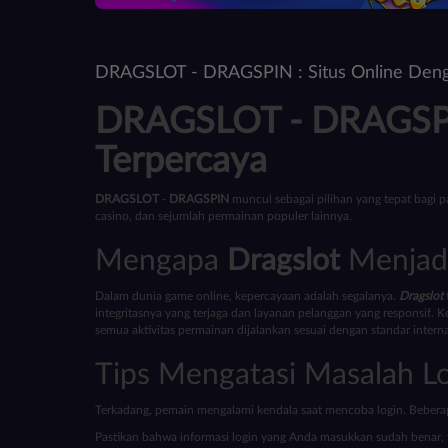
DRAGSLOT - DRAGSPIN : Situs Online Den
DRAGSLOT - DRAGSPIN
Terpercaya
DRAGSLOT
-
DRAGSPIN
muncul sebagai pilihan yang tepat bagi pa
casino, dan sejumlah permainan populer lainnya.
Mengapa
Dragslot
Menjadi
Dalam dunia game online, kepercayaan adalah segalanya.
Dragslot
integritasnya yang terjaga dan layanan pelanggan yang responsif. Ke
semua aktivitas permainan dijalankan sesuai dengan standar interna
Tips Mengatasi Masalah L
Terkadang, pemain mengalami kendala saat mencoba login. Bebera
Pastikan bahwa informasi login yang Anda masukkan sudah benar, t