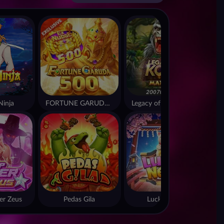
Ninja
FORTUNE GARUDA 500
Legacy of Kong Maxways
er Zeus
Pedas Gila
Lucky Neko