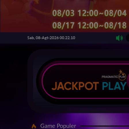
Sab, 08-Agt-2026 00.22.10
Pemeliharaan Terjadwal: PP Virtual Sports pada 30-Jun-2026 dari 15.00.00 
JACKPOT
PLAY
Game Populer