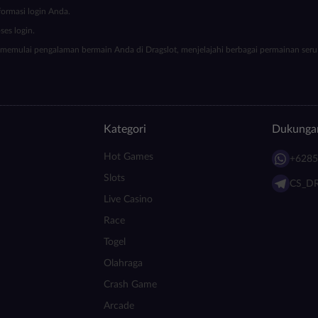
formasi login Anda.
es login.
memulai pengalaman bermain Anda di Dragslot, menjelajahi berbagai permainan seru
Kategori
Dukunga
Hot Games
+6285
Slots
CS_D
Live Casino
Race
Togel
Olahraga
Crash Game
Arcade