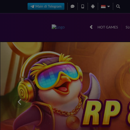
Main di Telegram
HOT GAMES
S