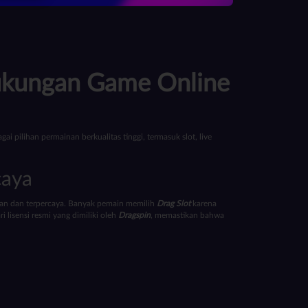
ukungan Game Online
 pilihan permainan berkualitas tinggi, termasuk slot, live
caya
kan dan terpercaya. Banyak pemain memilih
Drag Slot
karena
 lisensi resmi yang dimiliki oleh
Dragspin
, memastikan bahwa