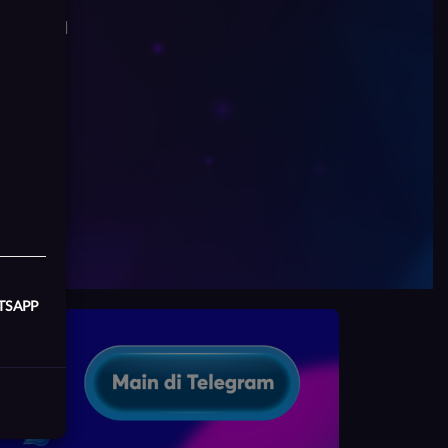
DRAGSPIN
d
id APK
TSAPP