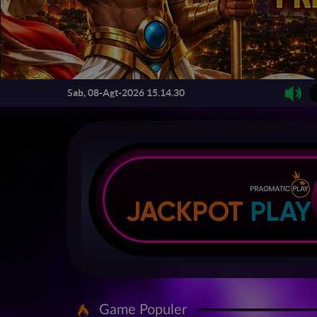
Sab, 08-Agt-2026 15.14.30
Pemeliharaan Terjadwal: PP Virtual Sports pada 30-Jun-2026 dari 15.00.00
JACKPOT
PLAY
Game Populer