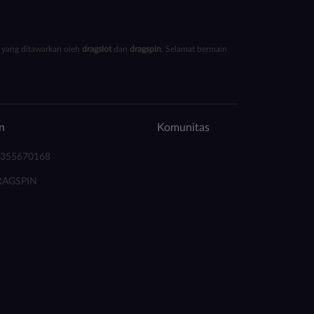
 yang ditawarkan oleh
dragslot
dan
dragspin
. Selamat bermain
n
Komunitas
355670168
RAGSPIN