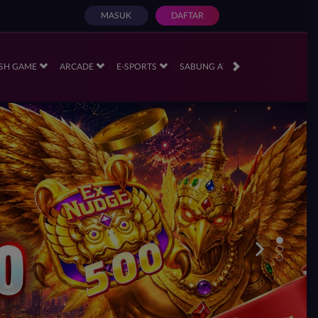
MASUK
DAFTAR
PROMOSI
SH GAME
ARCADE
E-SPORTS
SABUNG AYAM