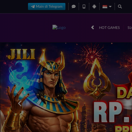
Main di Telegram
HOT GAMES
S