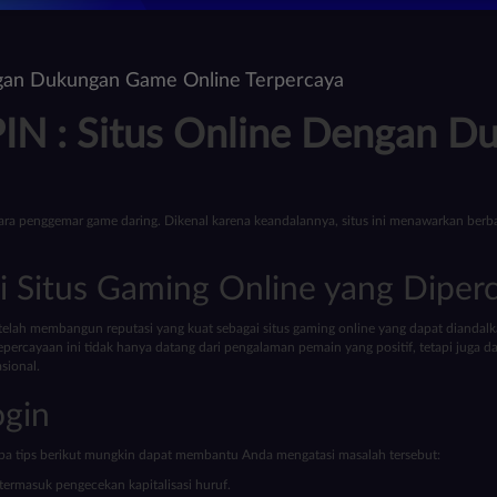
gan Dukungan Game Online Terpercaya
 : Situs Online Dengan D
ra penggemar game daring. Dikenal karena keandalannya, situs ini menawarkan berbagai
 Situs Gaming Online yang Diper
telah membangun reputasi yang kuat sebagai situs gaming online yang dapat diandal
percayaan ini tidak hanya datang dari pengalaman pemain yang positif, tetapi juga dari
sional.
ogin
pa tips berikut mungkin dapat membantu Anda mengatasi masalah tersebut:
ermasuk pengecekan kapitalisasi huruf.