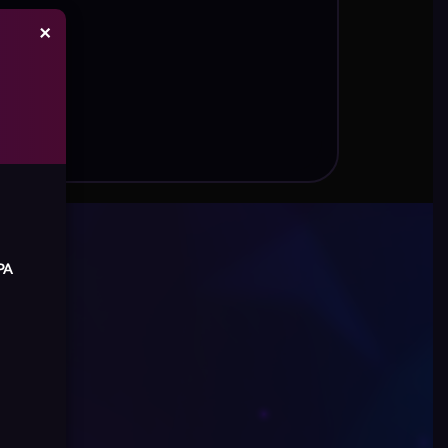
×
PA
DI